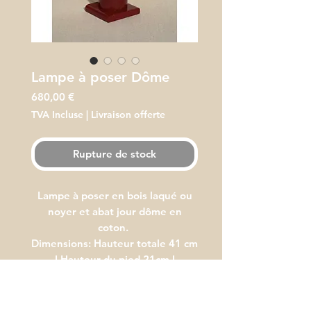
Lampe à poser Dôme
Prix
680,00 €
TVA Incluse
|
Livraison offerte
Rupture de stock
Lampe à poser en bois laqué ou
noyer et abat jour dôme en
coton.
Dimensions: Hauteur totale 41 cm
I Hauteur du pied 21cm I
Abat jour: Diamètre 30 cm I
Hauteur 20 cm.
Couleur et finition sur mesure du