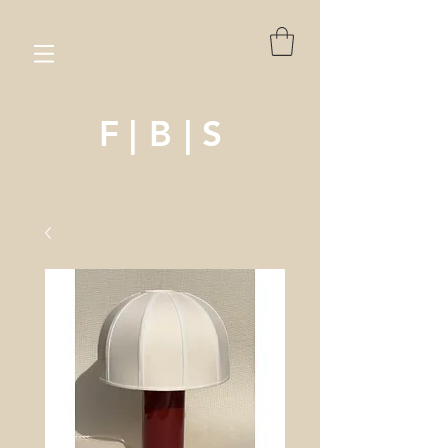
F
|
B
| S